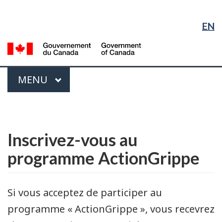
Sélection
Sauter
Passer
Passer
de
au
à
à
EN
contenu
« À
la
la
principal
propos
version
G
langue
du
HTML
d
gouvernement »
simplifiée
C
Menu
PRINCIPAL
MENU
/
G
Vous
of
êtes
English
C
ici :
Inscrivez-vous au
programme ActionGrippe
Si vous acceptez de participer au
programme « ActionGrippe », vous recevrez