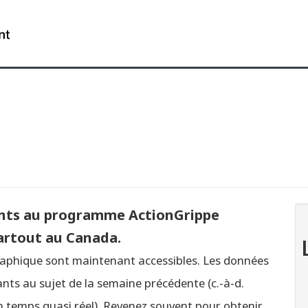
Sauter
Passer
Passer
au
à
à
Gouvernement
contenu
« À
la
du
principal
propos
version
Canada
du
HTML
/
gouvernement »
simplifiée
Government
of
Canada
pants au programme ActionGrippe
partout au Canada.
raphique sont maintenant accessibles. Les données
ants au sujet de la semaine précédente (c.-à-d.
é en temps quasi réel). Revenez souvent pour obtenir