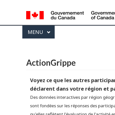
Sélection
de
la
Menu
langue
PRINCIPAL
MENU
Vous
êtes
English
ici :
ActionGrippe
Voyez ce que les autres partici
déclarent dans votre région et 
Des données interactives par région géog
sont fondées sur les réponses des particip
qu'elles reflètent l'évaluation de l'activit