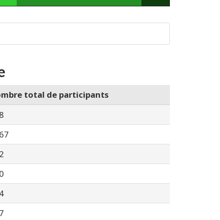
e
mbre total de participants
8
67
2
0
4
7