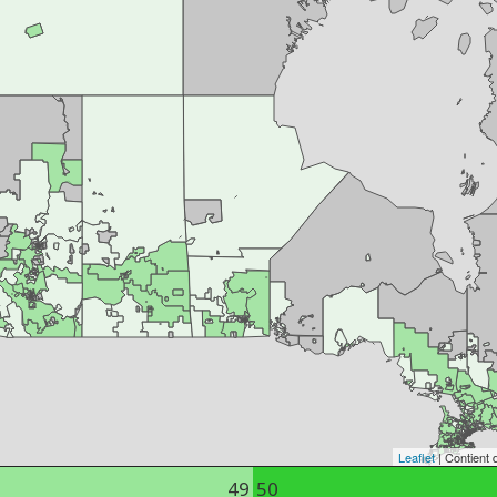
Leaflet
| Contient 
49
50