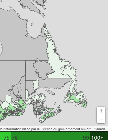
+
−
de l'information visée par la Licence du gouvernement ouvert - Canada.
75
76
99
100+