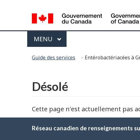
Sélection
de
la
Menu
langue
PRINCIPAL
MENU
Vous
Guide des services
Entérobactériacées à G
êtes
ici :
English
Désolé
Cette page n'est actuellement pas a
Réseau canadien de renseignements sur