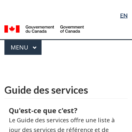
Sélection
Sauter
Passer
Passer
de
au
à
à
EN
contenu
« À
la
la
principal
propos
version
G
langue
du
HTML
d
gouvernement »
simplifiée
C
Menu
PRINCIPAL
MENU
/
G
Vous
of
êtes
C
English
ici :
Guide des services
Qu'est-ce que c'est?
Le Guide des services offre une liste à
jour des services de référence et de