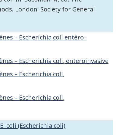
hods. London: Society for General
nes – Escherichia coli entéro-
nes – Escherichia coli, enteroinvasive
nes – Escherichia coli,
nes – Escherichia coli,
. coli (Escherichia coli)