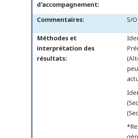
d'accompagnement:
Commentaires:
S/O
Méthodes et
Ide
interprétation des
Pré
résultats:
(Al
peu
actu
Ide
(Se
(Se
*Re
gén