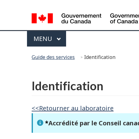
Sélection
de
la
Menu
langue
PRINCIPAL
MENU
Vous
Guide des services
Identification
êtes
ici :
English
Identification
<<Retourner au laboratoire
*
Accrédité par le Conseil cana