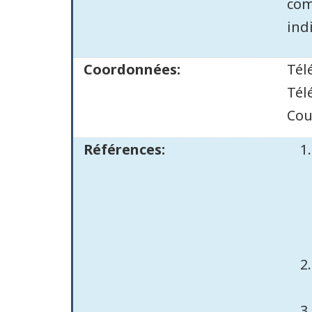
com
ind
Coordonnées:
Tél
Tél
Cou
Références: