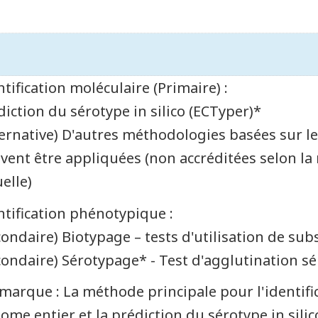
ntification moléculaire (Primaire) :
diction du sérotype in silico (ECTyper)*
ternative) D'autres méthodologies basées sur 
vent être appliquées (non accréditées selon la
elle)
ntification phénotypique :
condaire) Biotypage – tests d'utilisation de su
condaire) Sérotypage* - Test d'agglutination s
marque : La méthode principale pour l'identific
ome entier et la prédiction du sérotype in silico 