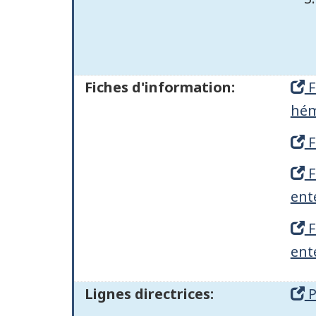
Fiches d'information:
F
hém
F
F
ent
F
ent
Lignes directrices:
P