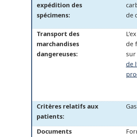
expédition des
car
spécimens:
de 
Transport des
L’e
marchandises
de 
dangereuses:
sur
de 
pro
Critères relatifs aux
Gas
patients:
Documents
For