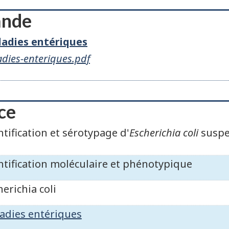
ande
adies entériques
dies-enteriques.pdf
ce
ntification et sérotypage d'
Escherichia coli
suspe
ntification moléculaire et phénotypique
herichia coli
adies entériques