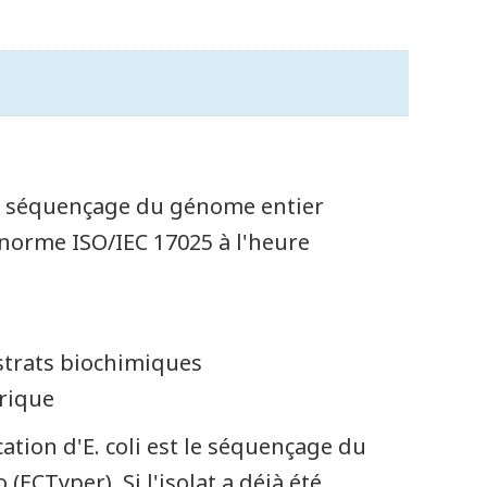
le séquençage du génome entier
 norme ISO/IEC 17025 à l'heure
bstrats biochimiques
érique
ation d'E. coli est le séquençage du
(ECTyper). Si l'isolat a déjà été