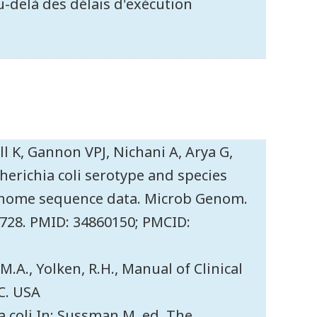
-delà des délais d'exécution
ll K, Gannon VPJ, Nichani A, Arya G,
cherichia coli serotype and species
enome sequence data. Microb Genom.
0728. PMID: 34860150; PMCID:
, M.A., Yolken, R.H., Manual of Clinical
C. USA
a coli In: Sussman M, ed. The