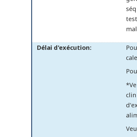
séq
tes
mal
Délai d'exécution:
Pou
cal
Pou
*Ve
cli
d'e
ali
Veu