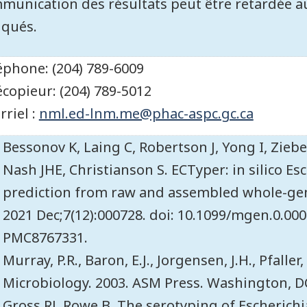
munication des résultats peut être retardée au
iqués.
éphone: (204) 789-6009
écopieur: (204) 789-5012
rriel :
nml.ed-lnm.me@phac-aspc.gc.ca
Bessonov K, Laing C, Robertson J, Yong I, Ziebe
Nash JHE, Christianson S. ECTyper: in silico Es
prediction from raw and assembled whole-g
2021 Dec;7(12):000728. doi: 10.1099/mgen.0.00
PMC8767331.
Murray, P.R., Baron, E.J., Jorgensen, J.H., Pfaller
Microbiology. 2003. ASM Press. Washington, D
Gross RJ, Rowe B. The serotyping of Escherichi