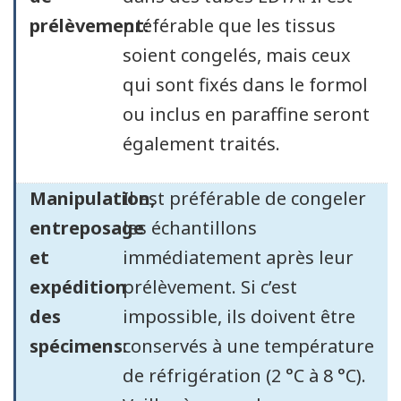
prélèvement:
préférable que les tissus
soient congelés, mais ceux
qui sont fixés dans le formol
ou inclus en paraffine seront
également traités.
Manipulation,
Il est préférable de congeler
entreposage
les échantillons
et
immédiatement après leur
expédition
prélèvement. Si c’est
des
impossible, ils doivent être
spécimens:
conservés à une température
de réfrigération (2 °C à 8 °C).