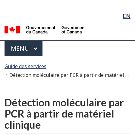
Sélection
Sauter
Passer
Passer
de
au
à
à
EN
contenu
« À
la
la
principal
propos
version
G
langue
du
HTML
d
gouvernement »
simplifiée
C
Menu
PRINCIPAL
MENU
/
G
Vous
of
Guide des services
êtes
C
Détection moléculaire par PCR à partir de matériel clinique
ici :
English
Détection moléculaire par
PCR à partir de matériel
clinique