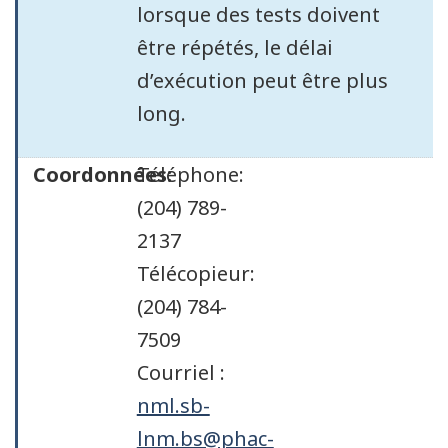
lorsque des tests doivent
être répétés, le délai
d’exécution peut être plus
long.
Coordonnées:
Téléphone:
(204) 789-
2137
Télécopieur:
(204) 784-
7509
Courriel :
nml.sb-
lnm.bs@phac-