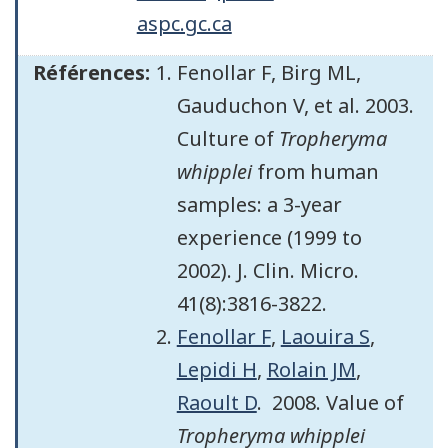
aspc.gc.ca
Références:
Fenollar F, Birg ML,
Gauduchon V, et al. 2003.
Culture of
Tropheryma
whipplei
from human
samples: a 3-year
experience (1999 to
2002). J. Clin. Micro.
41(8):3816-3822.
Fenollar F
,
Laouira S
,
Lepidi H
,
Rolain JM
,
Raoult D
. 2008. Value of
Tropheryma whipplei