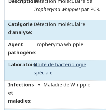
Description:
Détection moléculaire de
Tropheryma whipplei
par PCR.
Catégorie
Détection moléculaire
d'analyse:
Agent
Tropheryma whipplei
pathogène:
Laboratoire:
Unité de bactériologie
spéciale
Infections
Maladie de Whipple
et
maladies: