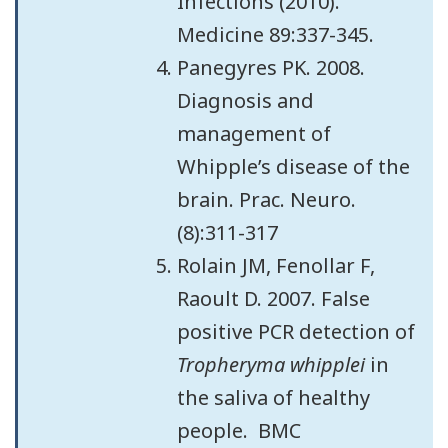
Infections (2010).
Medicine 89:337-345.
Panegyres PK. 2008.
Diagnosis and
management of
Whipple’s disease of the
brain. Prac. Neuro.
(8):311-317
Rolain JM, Fenollar F,
Raoult D. 2007. False
positive PCR detection of
Tropheryma whipplei
in
the saliva of healthy
people. BMC