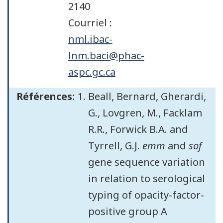
2140
Courriel :
nml.ibac-
lnm.baci@phac-
aspc.gc.ca
Références:
Beall, Bernard, Gherardi,
G., Lovgren, M., Facklam
R.R., Forwick B.A. and
Tyrrell, G.J.
emm
and
sof
gene sequence variation
in relation to serological
typing of opacity-factor-
positive group A