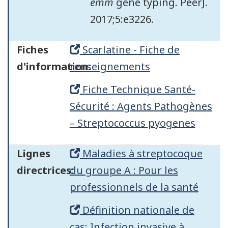
emm
gene typing. PeerJ.
2017;5:e3226.
Fiches
Scarlatine - Fiche de
d'information:
renseignements
Fiche Technique Santé-
Sécurité : Agents Pathogènes
– Streptococcus pyogenes
Lignes
Maladies à streptocoque
directrices:
du groupe A : Pour les
professionnels de la santé
Définition nationale de
cas: Infection invasive à