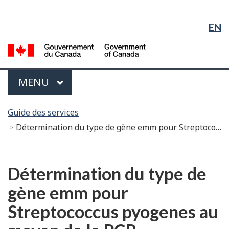
Sélection
Sauter
Passer
Passer
de
au
à
à
EN
contenu
« À
la
la
principal
propos
version
G
langue
du
HTML
d
gouvernement »
simplifiée
C
Menu
PRINCIPAL
MENU
/
G
Vous
of
Guide des services
êtes
C
Détermination du type de gène emm pour Streptococcus pyogenes au moyen de la PCR
ici :
English
Détermination du type de
gène emm pour
Streptococcus pyogenes au