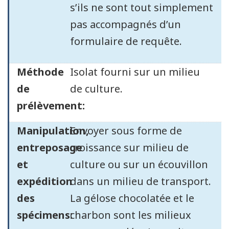
s’ils ne sont tout simplement
pas accompagnés d’un
formulaire de requête.
Méthode
Isolat fourni sur un milieu
de
de culture.
prélèvement:
Manipulation,
Envoyer sous forme de
entreposage
croissance sur milieu de
et
culture ou sur un écouvillon
expédition
dans un milieu de transport.
des
La gélose chocolatée et le
spécimens:
charbon sont les milieux