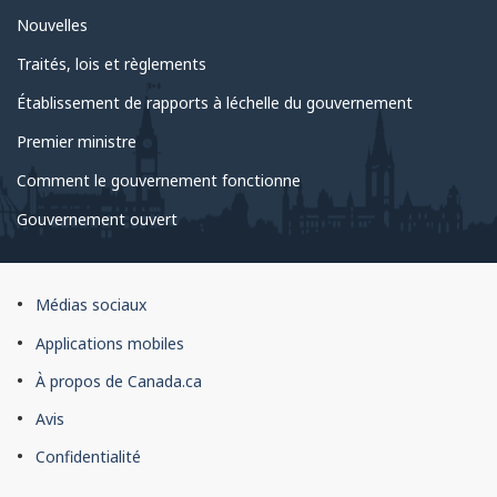
Nouvelles
Traités, lois et règlements
Établissement de rapports à léchelle du gouvernement
Premier ministre
Comment le gouvernement fonctionne
Gouvernement ouvert
À
Médias sociaux
propos
Applications mobiles
du
À propos de Canada.ca
site
Avis
Confidentialité